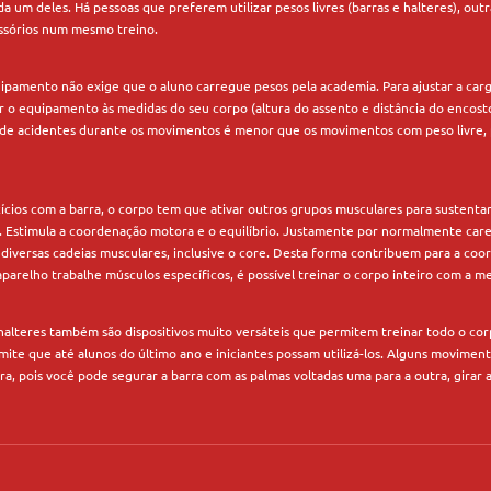
da um deles. Há pessoas que preferem utilizar pesos livres (barras e halteres), ou
ssórios num mesmo treino.
uipamento não exige que o aluno carregue pesos pela academia. Para ajustar a carg
r o equipamento às medidas do seu corpo (altura do assento e distância do encos
o de acidentes durante os movimentos é menor que os movimentos com peso livre, 
rcícios com a barra, o corpo tem que ativar outros grupos musculares para sustent
 Estimula a coordenação motora e o equilíbrio. Justamente por normalmente care
 diversas cadeias musculares, inclusive o core. Desta forma contribuem para a co
parelho trabalhe músculos específicos, é possível treinar o corpo inteiro com a m
 halteres também são dispositivos muito versáteis que permitem treinar todo o c
ermite que até alunos do último ano e iniciantes possam utilizá-los. Alguns movime
ra, pois você pode segurar a barra com as palmas voltadas uma para a outra, gira