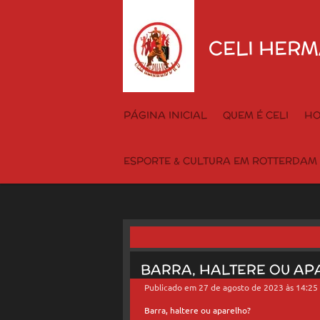
Salta
para
CELI HERM
o
conteúdo
principal
PÁGINA INICIAL
QUEM É CELI
HO
ESPORTE & CULTURA EM ROTTERDAM
BARRA, HALTERE OU A
Publicado em 27 de agosto de 2023 às 14:25
Barra, haltere ou aparelho?