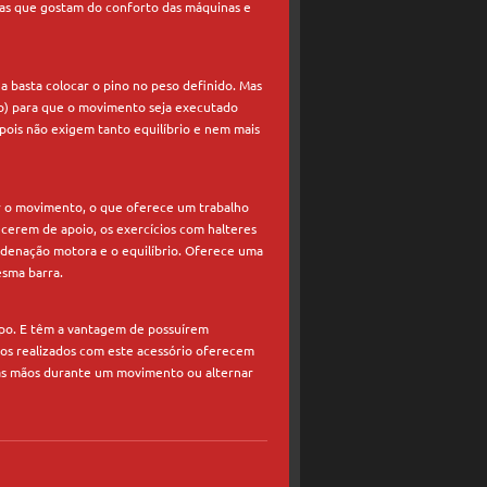
tras que gostam do conforto das máquinas e
a basta colocar o pino no peso definido. Mas
to) para que o movimento seja executado
pois não exigem tanto equilíbrio e nem mais
ar o movimento, o que oferece um trabalho
cerem de apoio, os exercícios com halteres
ordenação motora e o equilíbrio. Oferece uma
esma barra.
orpo. E têm a vantagem de possuírem
ntos realizados com este acessório oferecem
r as mãos durante um movimento ou alternar